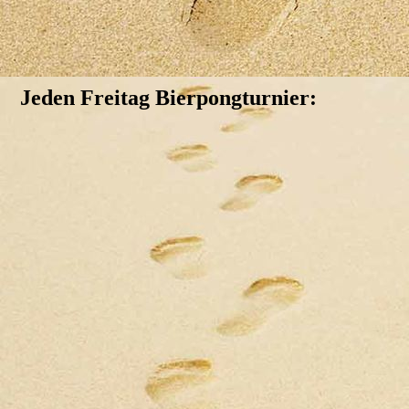
Jeden Freitag Bierpongturnier: