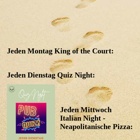
Jeden Montag King of the Court:
Jeden Dienstag Quiz Night:
Jeden Mittwoch
Italian Night -
Neapolitanische Pizza: