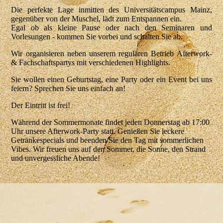
Die perfekte Lage inmitten des Universitätscampus Mainz,
gegenüber von der Muschel, lädt zum Entspannen ein.
Egal ob als kleine Pause oder nach den Seminaren und
Vorlesungen - kommen Sie vorbei und schalten Sie ab.
Wir organisieren neben unserem regulären Betrieb Afterwork-
& Fachschaftspartys mit verschiedenen Highlights.
Sie wollen einen Geburtstag, eine Party oder ein Event bei uns
feiern? Sprechen Sie uns einfach an!
Der Eintritt ist frei!
Während der Sommermonate findet jeden Donnerstag ab 17:00
Uhr unsere Afterwork-Party statt. Genießen Sie leckere
Getränkespecials und beenden Sie den Tag mit sommerlichen
Vibes. Wir freuen uns auf den Sommer, die Sonne, den Strand
und unvergessliche Abende!